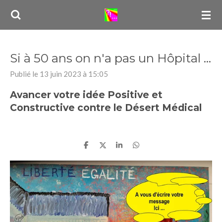
Passer
au
contenu
principal
Si à 50 ans on n'a pas un Hôpital ...
Publié le 13 juin 2023 à 15:05
Avancer votre idée Positive et
Constructive contre le Désert Médical
P
P
P
P
a
a
a
a
r
r
r
r
t
t
t
t
a
a
a
a
g
g
g
g
e
e
e
e
r
r
r
r