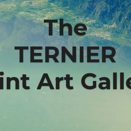
The
TERNIER
int Art Gall