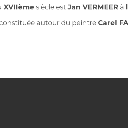
u
XVIIème
siècle est
Jan VERMEER
à
t constituée autour du peintre
Carel F