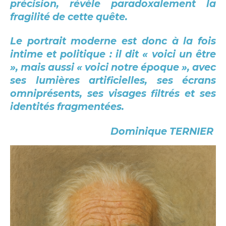
précision, révèle paradoxalement la
fragilité de cette quête.
Le portrait moderne est donc à la fois
intime et politique : il dit « voici un être
», mais aussi « voici notre époque », avec
ses lumières artificielles, ses écrans
omniprésents, ses visages filtrés et ses
identités fragmentées.
Dominique TERNIER