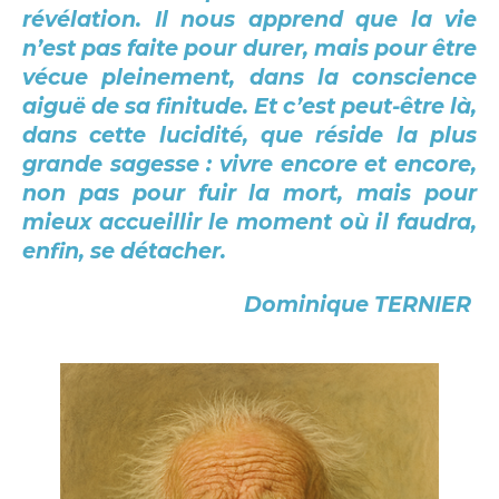
révélation. Il nous apprend que la vie
n’est pas faite pour durer, mais pour être
vécue pleinement, dans la conscience
aiguë de sa finitude. Et c’est peut-être là,
dans cette lucidité, que réside la plus
grande sagesse : vivre encore et encore,
non pas pour fuir la mort, mais pour
mieux accueillir le moment où il faudra,
enfin, se détacher.
Dominique TERNIER