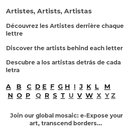
Artistes, Artists, Artistas
Découvrez les Artistes derrière chaque
lettre
Discover the artists behind each letter
Descubre a los artistas detrás de cada
letra
A
B
C
D
E
F
G
H
I
J
K
L
M
N
O
P
Q
R
S
T
U
V
W
X
Y
Z
Join our global mosaic: e-Expose your
art, transcend borders...