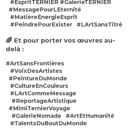
#EspritTERNIER
#GalerieTERNIER
#MessagePourLEternité
#MatièreÉnergieEsprit
#PeindrePourExister
#LArtSansTitré
🌈
Et pour porter vos œuvres au-
delà :
#ArtSansFrontières
#VoixDesArtistes
#PeintureDuMonde
#CultureEnCouleurs
#LArtCommeMessage
#ReportageArtistique
#MimiTernierVoyage
#GalerieNomade
#ArtEtHumanité
#TalentsDuBoutDuMonde