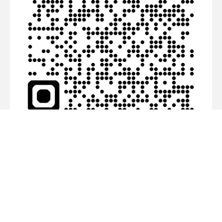
Association
APFAC
Artistes Peintres / Fans / Amis &
Collectionneurs de l'Art