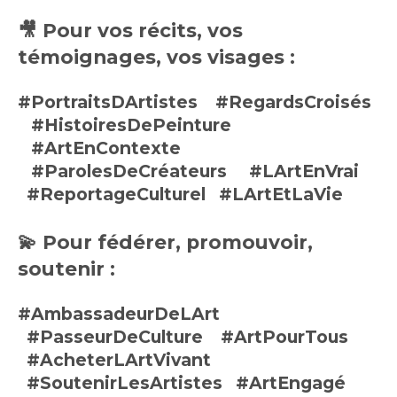
🎥
Pour vos récits, vos
témoignages, vos visages :
#PortraitsDArtistes
#RegardsCroisés
#HistoiresDePeinture
#ArtEnContexte
#ParolesDeCréateurs
#LArtEnVrai
#ReportageCulturel
#LArtEtLaVie
💫
Pour fédérer, promouvoir,
soutenir :
#AmbassadeurDeLArt
#PasseurDeCulture
#ArtPourTous
#AcheterLArtVivant
#SoutenirLesArtistes
#ArtEngagé