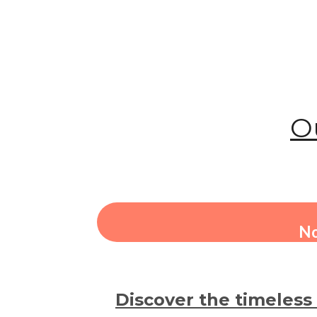
O
No
Discover the timeless 