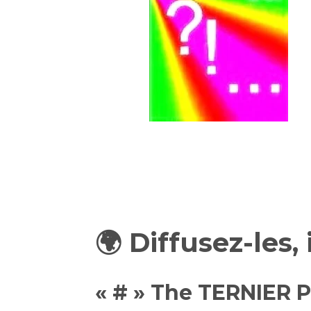
🌍
Diffusez-les, 
« # » The TERNIER P