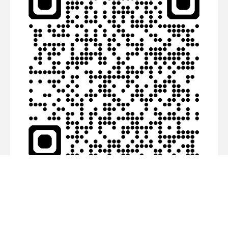
Association
APFAC