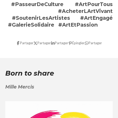
#PasseurDeCulture
#ArtPourTous
#AcheterLArtVivant
#SoutenirLesArtistes
#ArtEngagé
#GalerieSolidaire
#ArtEtPassion
Partager
Partager
Partager
Épingler
Partager
Born to share
Mille Mercis