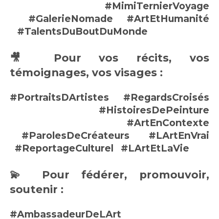
#MimiTernierVoyage
#GalerieNomade
#ArtEtHumanité
#TalentsDuBoutDuMonde
🎥
Pour vos récits, vos
témoignages, vos visages :
#PortraitsDArtistes
#RegardsCroisés
#HistoiresDePeinture
#ArtEnContexte
#ParolesDeCréateurs
#LArtEnVrai
#ReportageCulturel
#LArtEtLaVie
💫
Pour fédérer, promouvoir,
soutenir :
#AmbassadeurDeLArt