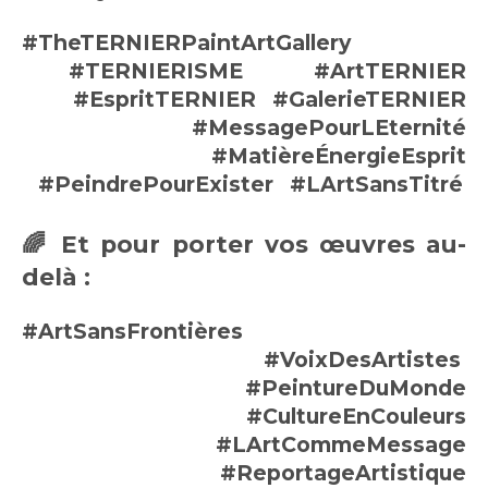
#TheTERNIERPaintArtGallery
#TERNIERISME
#ArtTERNIER
#EspritTERNIER
#GalerieTERNIER
#MessagePourLEternité
#MatièreÉnergieEsprit
#PeindrePourExister
#LArtSansTitré
🌈
Et pour porter vos œuvres au-
delà :
#ArtSansFrontières
#VoixDesArtistes
#PeintureDuMonde
#CultureEnCouleurs
#LArtCommeMessage
#ReportageArtistique