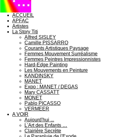
ACCUEIL
APFAC
Artistes
La Story Titi
Alfred SISLEY
Camille PISSARRO
Courants Artistiques Paysage
Femmes Mouvement Surréalisme
Femmes Peintres Impressionnistes
Hard-Edge Painting
Les Mouvements en Peinture
KANDINSKY
MANET
Expo : MANET / DEGAS
Mary CASSATT
MONET
Pablo PICASSO
VERMEER
A VOIR
Aujourd'hui ...
L'Art des Enfants …
Clairière Secrète
Le Parapluie de l'Exode