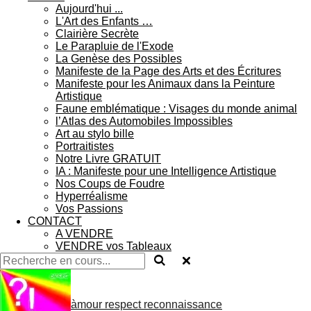
Aujourd'hui ...
L'Art des Enfants …
Clairière Secrète
Le Parapluie de l'Exode
La Genèse des Possibles
Manifeste de la Page des Arts et des Écritures
Manifeste pour les Animaux dans la Peinture
Artistique
Faune emblématique : Visages du monde animal
l’Atlas des Automobiles Impossibles
Art au stylo bille
Portraitistes
Notre Livre GRATUIT
IA : Manifeste pour une Intelligence Artistique
Nos Coups de Foudre
Hyperréalisme
Vos Passions
CONTACT
A VENDRE
VENDRE vos Tableaux
àmour respect reconnaissance