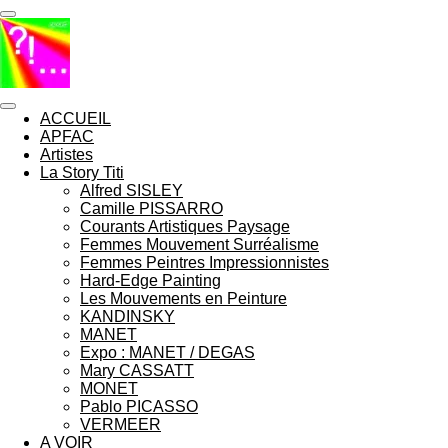
Passer
au
contenu
principal
ACCUEIL
APFAC
Artistes
La Story Titi
Alfred SISLEY
Camille PISSARRO
Courants Artistiques Paysage
Femmes Mouvement Surréalisme
Femmes Peintres Impressionnistes
Hard-Edge Painting
Les Mouvements en Peinture
KANDINSKY
MANET
Expo : MANET / DEGAS
Mary CASSATT
MONET
Pablo PICASSO
VERMEER
A VOIR