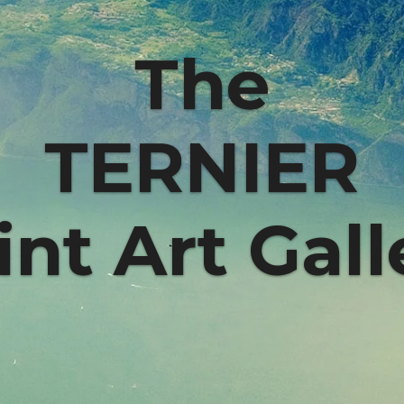
The
TERNIER
int Art Gall