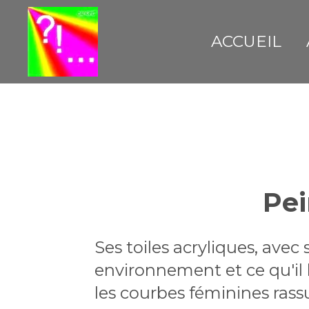
Passer
au
ACCUEIL
contenu
principal
Pei
Ses toiles acryliques, avec
environnement et ce qu'il l
les courbes féminines rassu