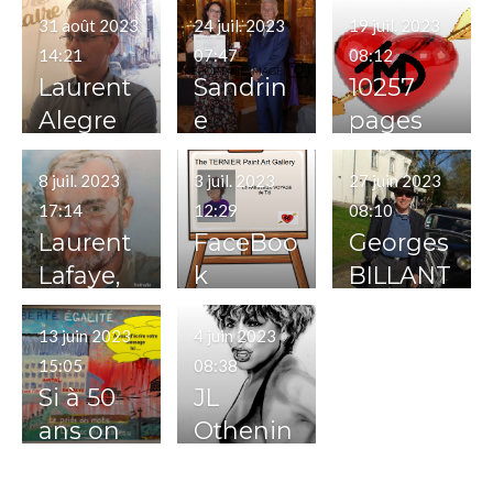
31 août 2023
24 juil. 2023
19 juil. 2023
14:21
07:47
08:12
Laurent
Sandrin
10257
Alegre
e
pages
GOSSET
visitées
8 juil. 2023
3 juil. 2023
27 juin 2023
17:14
12:29
08:10
Laurent
FaceBoo
Georges
Lafaye,
k
BILLANT
auteur
: Ecrivain
13 juin 2023
4 juin 2023
/ Peintre
15:05
08:38
Si à 50
JL
ans on
Othenin
n'a pas
Girard