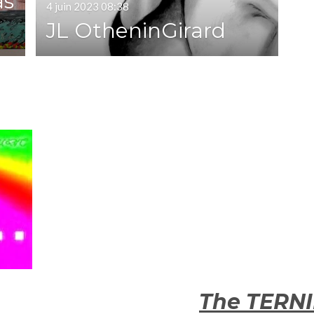
as
4 juin 2023
08:38
JL OtheninGirard
The TERNIE