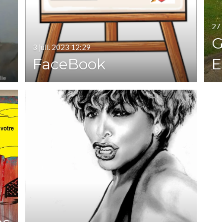
27
G
3 juil. 2023
12:29
FaceBook
E