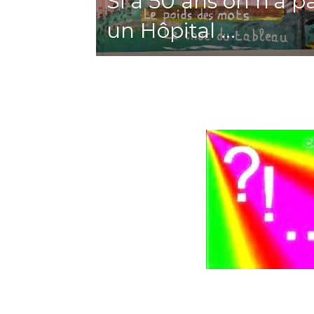
Si à 50 ans on n'a p
un Hôpital ...