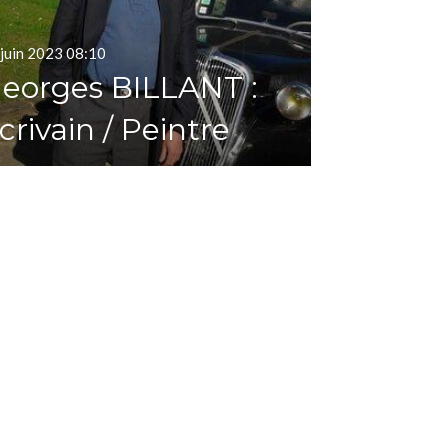
 juin 2023
08:10
eorges BILLANT :
crivain / Peintre