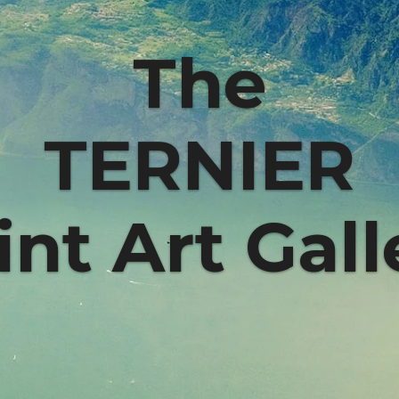
The
TERNIER
int Art Gall