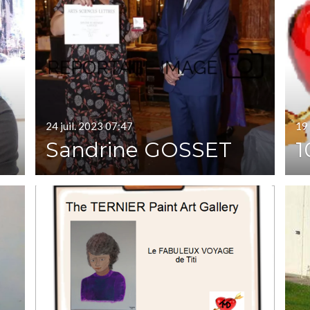
24 juil. 2023
07:47
19 
Sandrine GOSSET
1